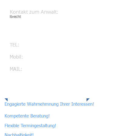
Kontakt zum Anwalt:
lbrecht
Albrecht-Dürer-Str. 21
92318 Neumarkt/OPf.
TEL:
09181- 5231 565
Mobil:
0179-1243256
MAIL:
kanzlei@ra-ehreke.de
Meine Leistungen:
Engagierte Wahrnehmnung Ihrer Interessen!
Kompetente Beratung!
Flexible Termingestaltung!
Nachhaltigkeit!